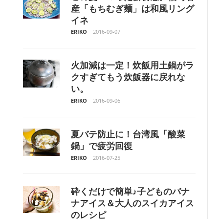
産「もちむぎ麺」は和風リング
イネ
ERIKO
2016-09-07
火加減は一定！炊飯用土鍋がラ
クすぎてもう炊飯器に戻れな
い。
ERIKO
2016-09-06
夏バテ防止に！台湾風「酸菜
鍋」で疲労回復
ERIKO
2016-07-25
砕くだけで簡単♪子どものバナ
ナアイス＆大人のスイカアイス
のレシピ