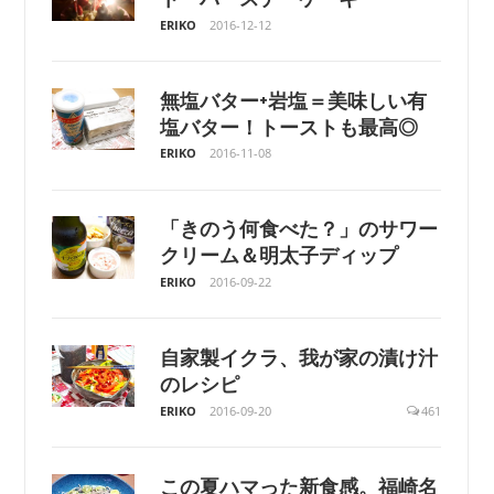
ERIKO
2016-12-12
無塩バター+岩塩＝美味しい有
塩バター！トーストも最高◎
ERIKO
2016-11-08
「きのう何食べた？」のサワー
クリーム＆明太子ディップ
ERIKO
2016-09-22
自家製イクラ、我が家の漬け汁
のレシピ
ERIKO
2016-09-20
461
この夏ハマった新食感。福崎名