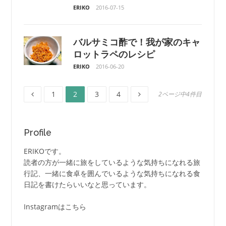
ERIKO
2016-07-15
バルサミコ酢で！我が家のキャ
ロットラペのレシピ
ERIKO
2016-06-20
ペ
ペ
ペ
ペ
投
1
2
3
4
2ページ中4件目
ー
ー
ー
ー
ジ
ジ
ジ
ジ
稿
Profile
ナ
ERIKOです。
ビ
読者の方が一緒に旅をしているような気持ちになれる旅
行記、一緒に食卓を囲んでいるような気持ちになれる食
ゲ
日記を書けたらいいなと思っています。
ー
Instagramはこちら
シ