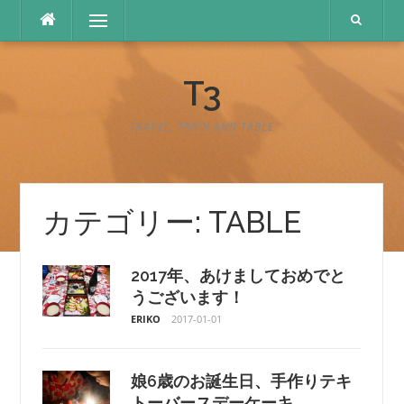
コ
メニュー
ン
テ
ン
T3
ツ
へ
ス
TRAVEL, TRAIN AND TABLE
キ
ッ
プ
カテゴリー:
TABLE
2017年、あけましておめでと
うございます！
ERIKO
2017-01-01
娘6歳のお誕生日、手作りテキ
トーバースデーケーキ