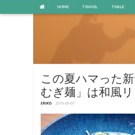
コ
HOME
TRAVEL
TABLE
ン
テ
ン
ツ
へ
ス
キ
ッ
プ
この夏ハマった新
むぎ麺」は和風リ
ERIKO
2016-09-07