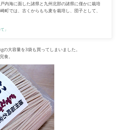
瀬戸内海に面した諸県と九州北部の諸県に僅かに栽培
福崎町では、古くからもち麦を栽培し、団子として、
いて」
kgの大容量を3袋も買ってしまいました。
袋完食。