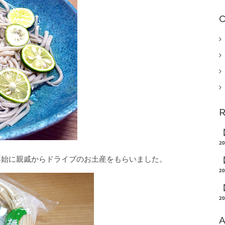
C
R
【
20
年始に親戚からドライブのお土産をもらいました。
【
20
【
20
A