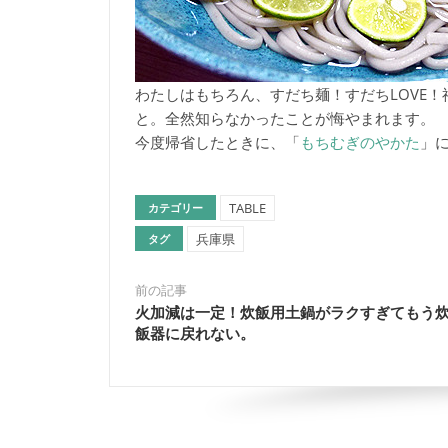
わたしはもちろん、すだち麺！すだちLOVE
と。全然知らなかったことが悔やまれます。
今度帰省したときに、「
もちむぎのやかた
」
TABLE
カテゴリー
兵庫県
タグ
前の記事
火加減は一定！炊飯用土鍋がラクすぎてもう
飯器に戻れない。