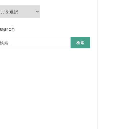
rchives
earch
検
: