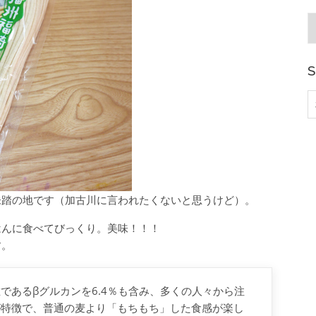
A
S
索
未踏の地です（加古川に言われたくないと思うけど）。
はんに食べてびっくり。美味！！！
す。
であるβグルカンを6.4％も含み、多くの人々から注
が特徴で、普通の麦より「もちもち」した食感が楽し