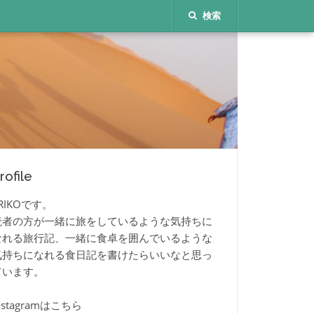
検索
rofile
RIKOです。
読者の方が一緒に旅をしているような気持ちに
なれる旅行記、一緒に食卓を囲んでいるような
気持ちになれる食日記を書けたらいいなと思っ
ています。
nstagramはこちら