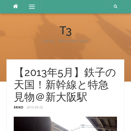
コ
メニュー
ン
テ
ン
T3
ツ
へ
ス
TRAVEL, TRAIN AND TABLE
キ
ッ
プ
【2013年5月】鉄子の
天国！新幹線と特急
見物＠新大阪駅
ERIKO
2013-05-02