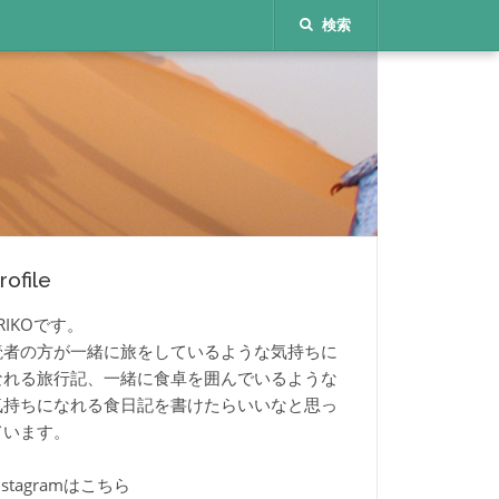
検索
rofile
RIKOです。
読者の方が一緒に旅をしているような気持ちに
なれる旅行記、一緒に食卓を囲んでいるような
気持ちになれる食日記を書けたらいいなと思っ
ています。
nstagramはこちら