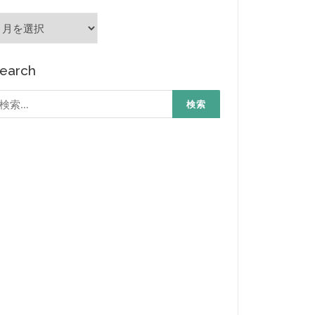
rchives
earch
検
: