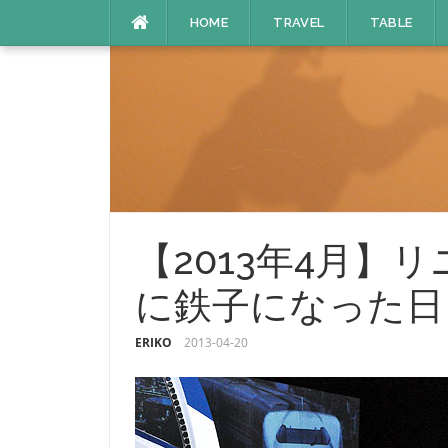
コ
HOME
TRAVEL
TABLE
ン
テ
ン
ツ
へ
ス
キ
ッ
プ
【2013年4月】
に鉄子になった日
ERIKO
2013-04-20