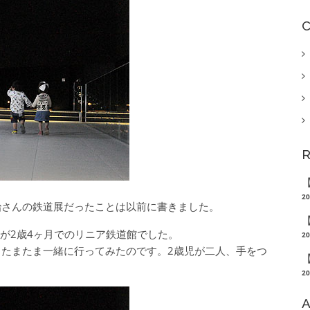
C
R
【
20
治さんの鉄道展だったことは以前に書きました。
【
が2歳4ヶ月でのリニア鉄道館でした。
20
たまたま一緒に行ってみたのです。2歳児が二人、手をつ
【
20
A